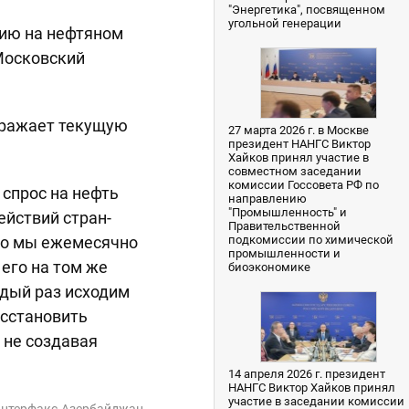
"Энергетика", посвященном
угольной генерации
цию на нефтяном
Московский
отражает текущую
27 марта 2026 г. в Москве
президент НАНГС Виктор
Хайков принял участие в
совместном заседании
комиссии Госсовета РФ по
 спрос на нефть
направлению
"Промышленность" и
ействий стран-
Правительственной
что мы ежемесячно
подкомиссии по химической
промышленности и
его на том же
биоэкономике
ждый раз исходим
осстановить
 не создавая
14 апреля 2026 г. президент
НАНГС Виктор Хайков принял
участие в заседании комиссии
нтерфакс-Азербайджан