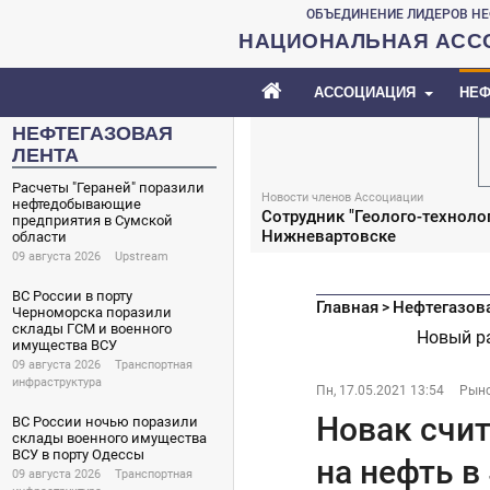
ОБЪЕДИНЕНИЕ ЛИДЕРОВ НЕ
НАЦИОНАЛЬНАЯ АСС
АССОЦИАЦИЯ
НЕФ
НЕФТЕГАЗОВАЯ
ЛЕНТА
Расчеты "Гераней" поразили
Новости членов Ассоциации
нефтедобывающие
Сотрудник "Геолого-техноло
предприятия в Сумской
Нижневартовске
области
09 августа 2026
Upstream
ВС России в порту
Главная
Нефтегазов
>
Черноморска поразили
склады ГСМ и военного
Новый р
имущества ВСУ
09 августа 2026
Транспортная
инфраструктура
Пн, 17.05.2021 13:54
Рыно
Новак счи
ВС России ночью поразили
склады военного имущества
ВСУ в порту Одессы
на нефть в
09 августа 2026
Транспортная