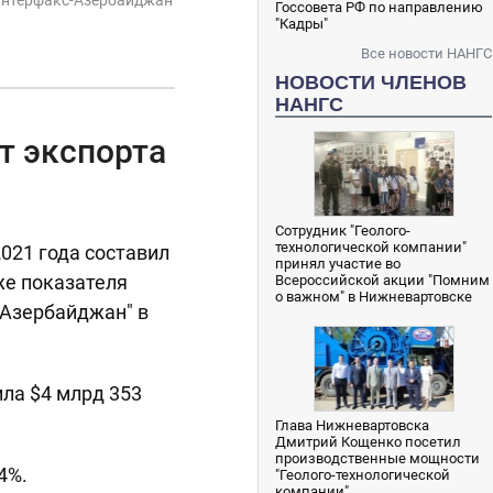
Госсовета РФ по направлению
"Кадры"
Все новости НАНГС
НОВОСТИ ЧЛЕНОВ
НАНГС
т экспорта
Сотрудник "Геолого-
технологической компании"
021 года составил
принял участие во
иже показателя
Всероссийской акции "Помним
о важном" в Нижневартовске
-Азербайджан" в
ла $4 млрд 353
Глава Нижневартовска
Дмитрий Кощенко посетил
производственные мощности
4%.
"Геолого-технологической
компании"