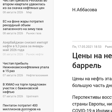
Чистая прибыль Petrobras во
втором квартале удвоилась
из-за скачка нефтяных цен
Н.Аббасова
08 августа 2026
Мир
ЕС на фоне жары потратил
рекордный объем
запасенного на зиму газа
08 августа 2026
Рынок газа
Азербайджан снизил импорт
нефти в 9,3 раза за январь-
Пн, 17.05.2021 18:53
Рыно
май 2026 года
Цены на не
08 августа 2026
Рынок нефти
баррель
Чистая прибыль
Нижнекамскнефтехима упала
в 15 раз
07 августа 2026
Нефтегазохимия
Цены на нефть эт
В ХМАО на торги предложен
большую часть дня
участок с баженовской
нефтью
Перспективы восст
07 августа 2026
Upstream
страны Европы, н
Пентагон потратит 400
миллионов долларов на
COVID-19 в Индии 