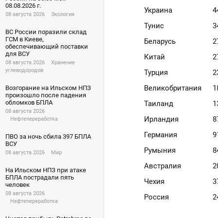
08.08.2026 г.
Украина
4
08 августа 2026
Экология
Тунис
3
ВС России поразили склад
ГСМ в Киеве,
Беларусь
2
обеспечивающий поставки
для ВСУ
Китай
2
08 августа 2026
Хранение
углеводородов
Турция
2
Великобритания
1
Возгорание на Ильском НПЗ
произошло после падения
обломков БПЛА
Таиланд
1
08 августа 2026
Ирландия
8
Нефтепереработка
Германия
9
ПВО за ночь сбила 397 БПЛА
ВСУ
Румыния
8
08 августа 2026
Мир
Австралия
2
На Ильском НПЗ при атаке
БПЛА пострадали пять
Чехия
3
человек
08 августа 2026
Россия
2
Нефтепереработка