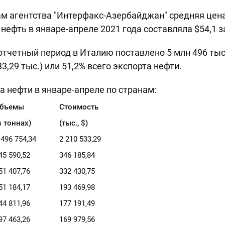
м агентства "Интерфакс-Азербайджан" средняя цена
ефть в январе-апреле 2021 года составляла $54,1 з
отчетный период в Италию поставлено 5 млн 496 тыс.
3,29 тыс.) или 51,2% всего экспорта нефти.
а нефти в январе-апреле по странам:
бъемы
Стоимость
в
тонн
ах
)
(тыс., $)
 496 754,34
2 210 533,29
45 590,52
346 185,84
51 407,76
332 430,75
51 184,17
193 469,98
44 811,96
177 191,49
97 463,26
169 979,56