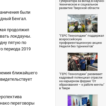
Губернатора за вклад в научно-
техническое и социальное
развитие Тверской области
раничения были
адный Бенгал.
 мая продолжил
овать локдауны.
"ГЕРС Технолоджи" поддержал
всероссийскую
одну пятую по
профориентационную акцию
Неделя без турникетов"
о периода 2019
Премия ближайшего
"ГЕРС Технолоджи" развивает
кадровый потенциал отрасли
свидетельствует
на карьерном форуме "От
образования – к работе мечты"
в Твери
ерспектива
днако переговоры