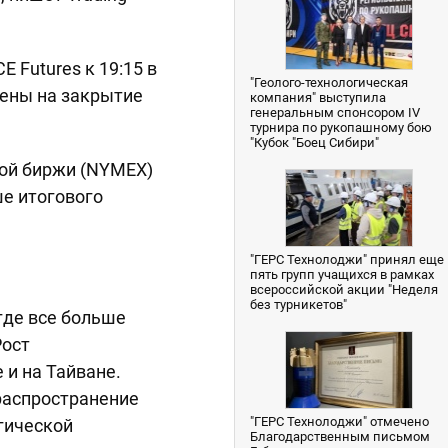
 Futures к 19:15 в
"Геолого-технологическая
 цены на закрытие
компания" выступила
генеральным спонсором IV
турнира по рукопашному бою
"Кубок "Боец Сибири"
ной биржи (NYMEX)
ше итогового
"ГЕРС Технолоджи" принял еще
пять групп учащихся в рамках
всероссийской акции "Неделя
без турникетов"
где все больше
Рост
 и на Тайване.
распространение
"ГЕРС Технолоджи" отмечено
гической
Благодарственным письмом