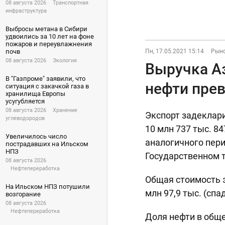
08 августа 2026
Транспортная
инфраструктура
Выбросы метана в Сибири
удвоились за 10 лет на фоне
пожаров и переувлажнения
Пн, 17.05.2021 15:14
Рыно
почв
08 августа 2026
Экология
Выручка Аз
В "Газпроме" заявили, что
нефти пре
ситуация с закачкой газа в
хранилища Европы
усугубляется
08 августа 2026
Хранение
Экспорт задеклари
углеводородов
10 млн 737 тыс. 84
Увеличилось число
аналогичного пери
пострадавших на Ильском
НПЗ
Государственном 
08 августа 2026
Нефтепереработка
Общая стоимость э
На Ильском НПЗ потушили
млн 97,9 тыс. (спад
возгорание
08 августа 2026
Нефтепереработка
Доля нефти в обще