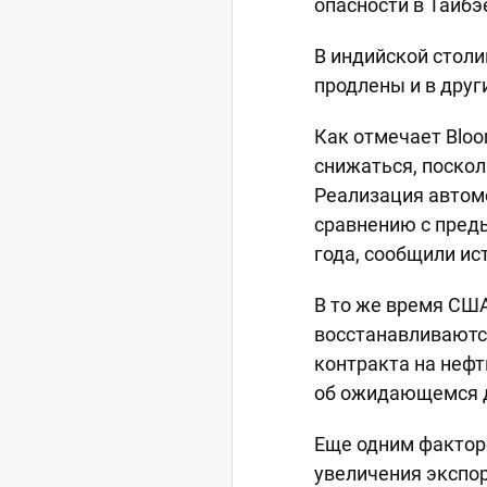
опасности в Тайбэ
В индийской стол
продлены и в дру
Как отмечает Bloo
снижаться, поско
Реализация автомо
сравнению с пред
года, сообщили ис
В то же время США
восстанавливаютс
контракта на нефт
об ожидающемся 
Еще одним фактор
увеличения экспор