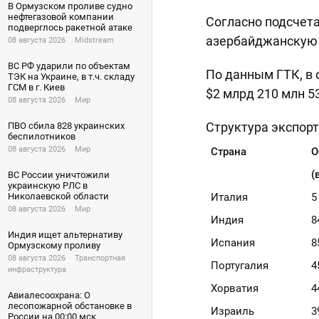
В Ормузском проливе судно
нефтегазовой компании
Согласно подсчета
подверглось ракетной атаке
азербайджанскую н
08 августа 2026
Midstream
ВС РФ ударили по объектам
По данным ГТК, в 
ТЭК на Украине, в т.ч. складу
ГСМ в г. Киев
$2 млрд 210 млн 53
08 августа 2026
Мир
Структура экспорт
ПВО сбила 828 украинских
беспилотников
08 августа 2026
Мир
Страна
О
(
ВС России уничтожили
украинскую РЛС в
Италия
5
Николаевской области
08 августа 2026
Мир
Индия
8
Индия ищет альтернативу
Испания
8
Ормузскому проливу
08 августа 2026
Транспортная
Португалия
4
инфраструктура
Хорватия
4
Авиалесоохрана: О
лесопожарной обстановке в
Израиль
3
России на 00:00 мск