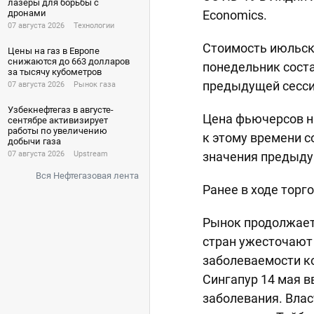
лазеры для борьбы с
дронами
Economics.
07 августа 2026
Технологии
Стоимость июльски
Цены на газ в Европе
снижаются до 663 долларов
понедельник соста
за тысячу кубометров
предыдущей сесси
07 августа 2026
Рынок газа
Узбекнефтегаз в августе-
Цена фьючерсов н
сентябре активизирует
работы по увеличению
к этому времени со
добычи газа
07 августа 2026
Upstream
значения предыду
Вся Нефтегазовая лента
Ранее в ходе торг
Рынок продолжает 
стран ужесточают 
заболеваемости ко
Сингапур 14 мая 
заболевания. Влас