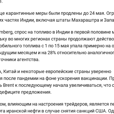
е.
ице карантинные меры были продлены до 24 мая. Ог
гих частях Индии, включая штаты Махараштра и Зап
mberg, спрос на топливо в Индии в первой половине
льку во многих регионах страны продолжают действ
бильного топлива с 1 по 15 мая упала примерно на 
ыдущим месяцем и на 28% относительно аналогичног
точники агентства.
, Китай и некоторые европейские страны уверенно
я после пандемии на фоне ускорения вакцинации. 
ь Brent к последующему начала увеличиваться, что 
дефиците предложения.
ом, влияющим на настроения трейдеров, является п
та иранской нефти в случае снятия санкций США. О