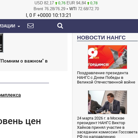
USD
82,17
EUR
94,84
0,76
0,78
Brent
76.28
/
76.29
•
WTI
72.68
/
72.70
l, 0 F +0000
10:13:22
ИЗАЦИИ
НОВОСТИ НАНГС
 "Помним о важном" в
Поздравление президента
НАНГС с Днем Победы в
Великой Отечественной войне
омплекса
овень цен
24 марта 2026 г. в Москве
президент НАНГС Виктор
Хайков принял участие в
заседании комиссии Госсовета
РФ по направлению