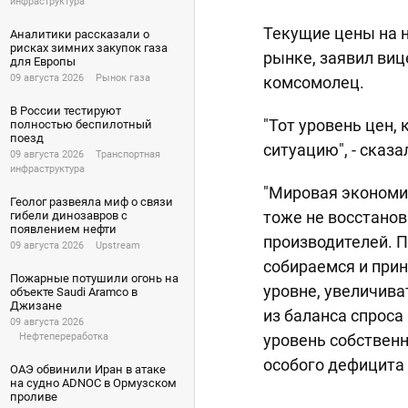
инфраструктура
Текущие цены на 
Аналитики рассказали о
рисках зимних закупок газа
рынке, заявил виц
для Европы
09 августа 2026
Рынок газа
комсомолец.
В России тестируют
"Тот уровень цен, 
полностью беспилотный
поезд
ситуацию", - сказа
09 августа 2026
Транспортная
инфраструктура
"Мировая экономик
Геолог развеяла миф о связи
тоже не восстанов
гибели динозавров с
появлением нефти
производителей. 
09 августа 2026
Upstream
собираемся и прин
Пожарные потушили огонь на
уровне, увеличив
объекте Saudi Aramco в
Джизане
из баланса спрос
09 августа 2026
уровень собственн
Нефтепереработка
особого дефицита 
ОАЭ обвинили Иран в атаке
на судно ADNOC в Ормузском
проливе